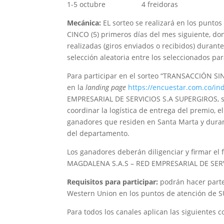
1-5 octubre 4 freidoras Gan
Mecánica:
EL sorteo se realizará en los punt
CINCO (5) primeros días del mes siguiente, do
realizadas (giros enviados o recibidos) durante
selección aleatoria entre los seleccionados pa
Para participar en el sorteo “TRANSACCIÓN SIN
en la
landing page
https://encuestar.com.co/i
EMPRESARIAL DE SERVICIOS S.A SUPERGIROS, se
coordinar la logística de entrega del premio, el
ganadores que residen en Santa Marta y duran
del departamento.
Los ganadores deberán diligenciar y firmar e
MAGDALENA S.A.S – RED EMPRESARIAL DE SERV
Requisitos para participar:
podrán hacer parte
Western Union en los puntos de atención d
Para todos los canales aplican las siguientes c