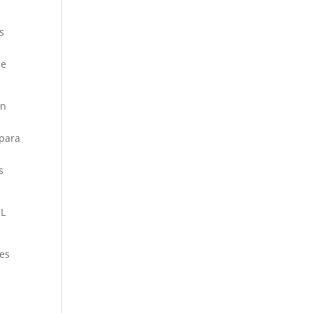
s
de
ón
 para
s
EL
les