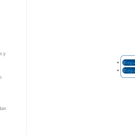
s y
Segu
Segu
o
idan