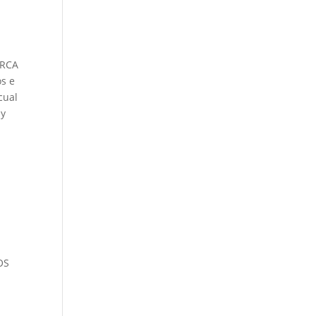
ARCA
s e
cual
 y
OS