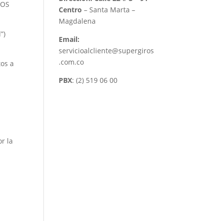
IOS
Centro
– Santa Marta –
Magdalena
”)
Email:
servicioalcliente@supergiros
.com.co
tos a
PBX
: (2) 519 06 00
.
r la