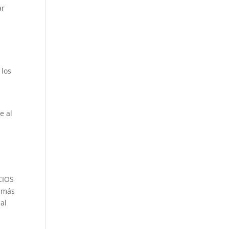
ar
 los
e al
CIOS
a más
al