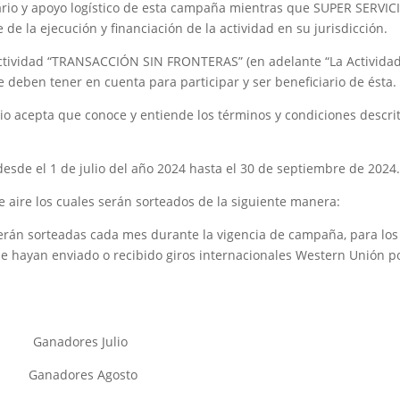
rio y apoyo logístico de esta campaña mientras que SUPER SERVIC
e la ejecución y financiación de la actividad en su jurisdicción.
actividad “TRANSACCIÓN SIN FRONTERAS” (en adelante “La Actividad
e deben tener en cuenta para participar y ser beneficiario de ésta.
ario acepta que conoce y entiende los términos y condiciones descri
 desde el 1 de julio del año 2024 hasta el 30 de septiembre de 2024
e aire los cuales serán sorteados de la siguiente manera:
erán sorteadas cada mes durante la vigencia de campaña, para los
e hayan enviado o recibido giros internacionales Western Unión po
anadores Julio
adores Agosto