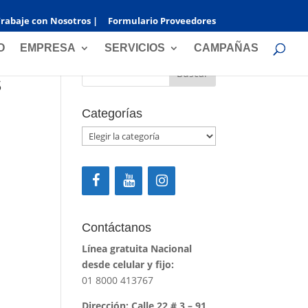
rabaje con Nosotros |
Formulario Proveedores
Buscar
O
EMPRESA
SERVICIOS
CAMPAÑAS
S
Categorías
Categorías
Contáctanos
Línea gratuita Nacional
desde celular y fijo:
01 8000 413767
Dirección: Calle 22 # 3 – 91