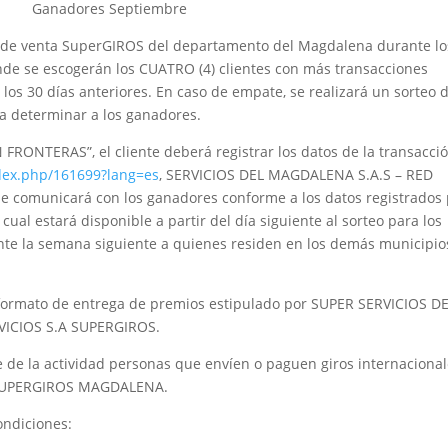
adores Septiembre
os de venta SuperGIROS del departamento del Magdalena durante lo
nde se escogerán los CUATRO (4) clientes con más transacciones
 los 30 días anteriores. En caso de empate, se realizará un sorteo 
ra determinar a los ganadores.
 FRONTERAS”, el cliente deberá registrar los datos de la transacci
ndex.php/161699?lang=es
, SERVICIOS DEL MAGDALENA S.A.S – RED
 comunicará con los ganadores conforme a los datos registrados
 cual estará disponible a partir del día siguiente al sorteo para los
te la semana siguiente a quienes residen en los demás municipio
l formato de entrega de premios estipulado por SUPER SERVICIOS D
ICIOS S.A SUPERGIROS.
 de la actividad personas que envíen o paguen giros internaciona
e SUPERGIROS MAGDALENA.
ondiciones: