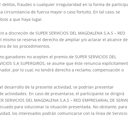
r delitos, fraudes o cualquier irregularidad en la forma de particip
na circunstancia de fuerza mayor o caso fortuito. En tal caso, se
bios a que haya lugar.
, y/o a discreción de SUPER SERVICIOS DEL MAGDALENA S.A.S – RED
mismo se reserva el derecho de ampliar y/o aclarar el alcance de
era de los procedimientos.
omo ganadores no acepten el premio de SUPER SERVICIOS DEL
CIOS S.A SUPERGIROS, se asume que éste renuncia explícitament
nador, por lo cual, no tendrá derecho a reclamo, compensación o
l desarrollo de la presente actividad, se podrían presentar
de actividades. En caso de presentarse, el participante se dirigirá
SUPER SERVICIOS DEL MAGDALENA S.A.S – RED EMPRESARIAL DE SERVI
ecuado para solucionar la situación presentada. No obstante, par
vidad, los interesados podrán comunicarse con la línea de Servicio 